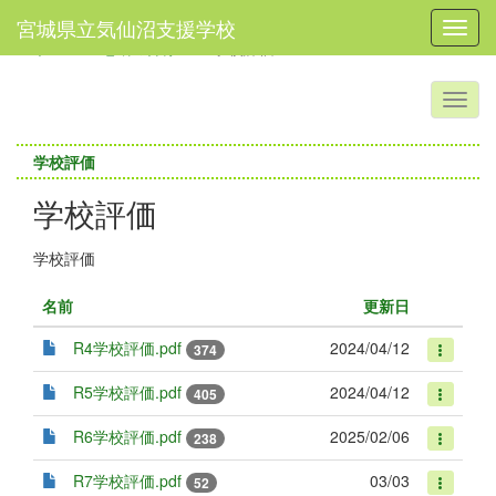
宮城県立気仙沼支援学校
Toggl
ホーム
地域の皆様へ
学校評価
学校評価
学校評価
学校評価
名前
更新日
R4学校評価.pdf
2024/04/12
374
R5学校評価.pdf
2024/04/12
405
R6学校評価.pdf
2025/02/06
238
R7学校評価.pdf
03/03
52