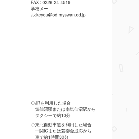
FAX : 0226-24-4519
学校メー
ル:keyou@od.myswan.ed.jp
◇JRを利用した場合
気仙沼駅または南気仙沼駅から
タクシーで約10分
◇東北自動車道を利用した場合
一関ICまたは若柳金成ICから
車で約1時間30分