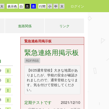
ログイン
表示色
行間
進路関係
リンク
緊急連絡用掲示板
緊急連絡用掲示板
RDF/RSS
日
【6/25通常登校】大きな地震があ
9
りましたが、学校の安全が確認さ
れましたので、通常登校となりま
5
す。気を付けて登校してくださ
い。
7
8
定期テストです
2021/12/10