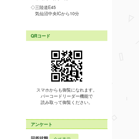
◇三陸道E45
気仙沼中央ICから10分
QRコード
スマホからも御覧になれます。
バーコードリーダー機能で
読み取って御覧ください。
アンケート
回答状態
全て表示