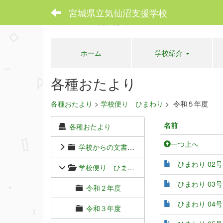
宮城県立気仙沼支援学校
ホーム
各種おたより
ホーム
学校紹介
各種おたより
各種おたより
>
学校便り ひまわり
>
令和５年度
名前
各種おたより
一つ上へ
学校からの文書（各種連絡プリント）
ひまわり 02号.
学校便り ひまわり
ひまわり 03号.
令和２年度
ひまわり 04号.
令和３年度