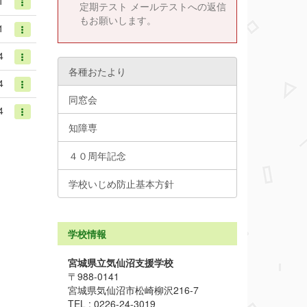
1
定期テスト メールテストへの返信
もお願いします。
1
4
各種おたより
4
同窓会
4
知障専
４０周年記念
学校いじめ防止基本方針
学校情報
宮城県立気仙沼支援学校
〒988-0141
宮城県気仙沼市松崎柳沢216-7
TEL : 0226-24-3019