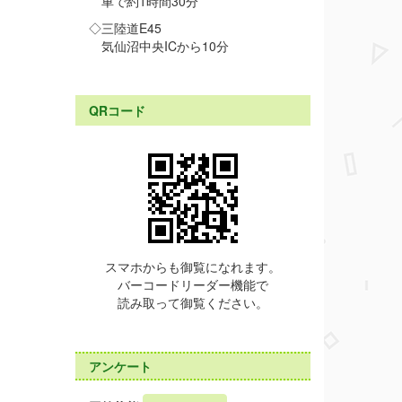
車で約1時間30分
◇三陸道E45
気仙沼中央ICから10分
QRコード
スマホからも御覧になれます。
バーコードリーダー機能で
読み取って御覧ください。
アンケート