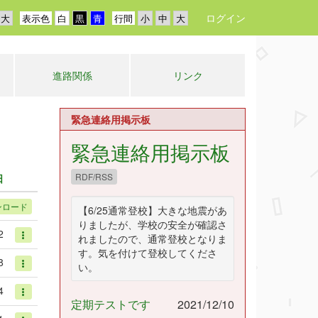
ログイン
表示色
行間
進路関係
リンク
緊急連絡用掲示板
緊急連絡用掲示板
RDF/RSS
日
ンロード
【6/25通常登校】大きな地震があ
りましたが、学校の安全が確認さ
2
れましたので、通常登校となりま
す。気を付けて登校してくださ
8
い。
4
定期テストです
2021/12/10