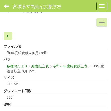
宮城県立気仙沼支援学校
Toggl
ホーム
各種おたより
ファイル名
R6年度給食献立(6月).pdf
パス
各種おたより
>
給食献立表
>
令和６年度給食献立表
>
R6年度
給食献立(6月).pdf
サイズ
318 KB
ダウンロード回数
863
説明