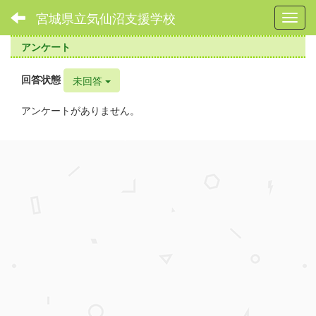
宮城県立気仙沼支援学校
Toggl
アンケート
回答状態
未回答
アンケートがありません。