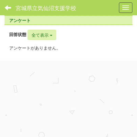
宮城県立気仙沼支援学校
Toggl
アンケート
回答状態
全て表示
アンケートがありません。