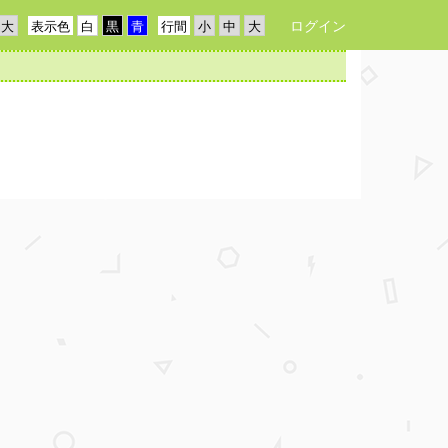
ログイン
表示色
行間